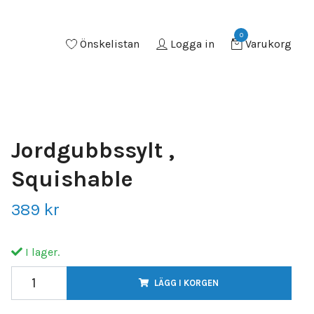
0
Önskelistan
Logga in
Varukorg
Jordgubbssylt ,
Squishable
389 kr
I lager.
LÄGG I KORGEN