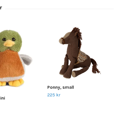
Ponny, small
225 kr
ini
Rac
259