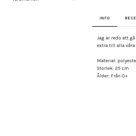
INFO
REC
Jag är redo att gå
extra till alla vå
Material: polyeste
Storlek: 25 cm
Ålder: Från 0+