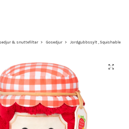
edjur & snuttefiltar
Gosedjur
Jordgubbssylt , Squishable