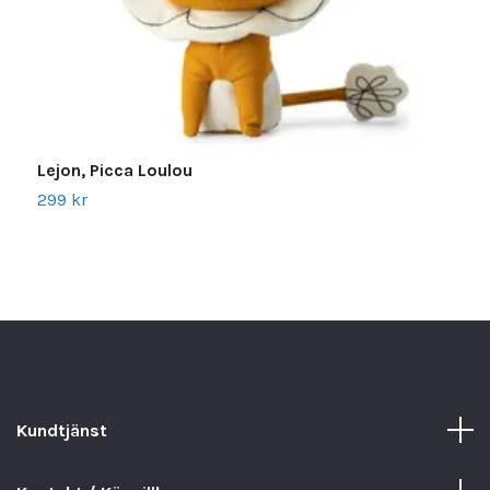
Lejon, Picca Loulou
K
299 kr
1
Kundtjänst