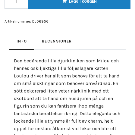
LÄGG I KORGEN
Artikelnummer:
DJ06956
INFO
RECENSIONER
Den bedårande lilla djurkliniken som Milou och
hennes oskiljaktiga lilla följeslagare katten
Loulou driver har allt som behövs för att ta hand
om små älsklingar som behöver omvårdnad. En
sött dekorerad liten veterinärklinik med ett
skötbord att ta hand om husdjuren på och en
figurin som du kan fantisera ihop många
fantastiska berättelser ikring. Detta eleganta och
lockande lilla utrymme är fullt av charm, helt
öppet för enklare åtkomst vid lekar och blir ett