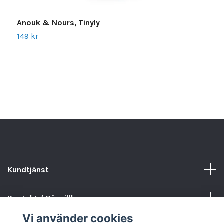
Anouk & Nours, Tinyly
149 kr
L
1
Kundtjänst
Kontakt / Köpvillkor
Vi använder cookies