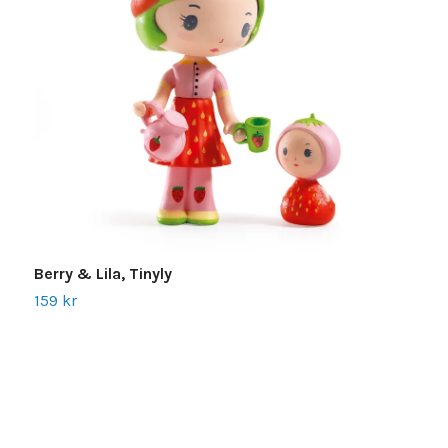
P
Berry & Lila, Tinyly
1
159 kr