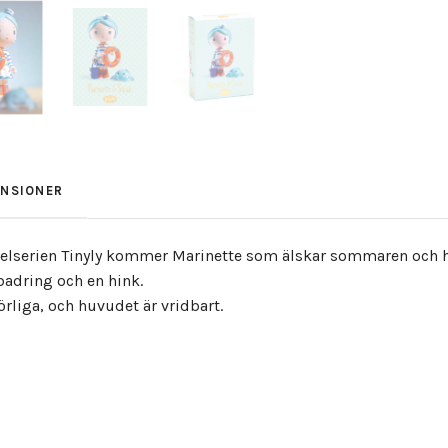
ENSIONER
kelserien Tinyly kommer Marinette som älskar sommaren och h
dring och en hink.
örliga, och huvudet är vridbart.