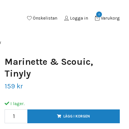
0
Önskelistan
Logga in
Varukorg
y
Marinette & Scouic,
Tinyly
159 kr
I lager.
LÄGG I KORGEN