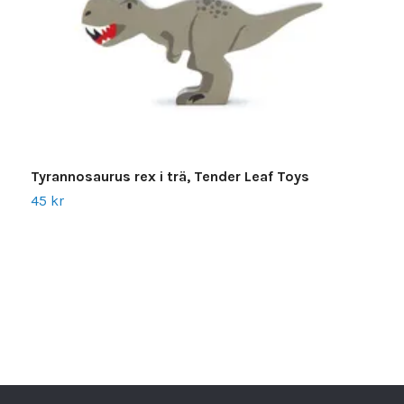
Tyrannosaurus rex i trä, Tender Leaf Toys
P
45 kr
3