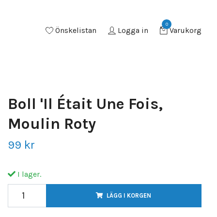
0
Önskelistan
Logga in
Varukorg
Boll 'Il Était Une Fois,
Moulin Roty
99 kr
I lager.
LÄGG I KORGEN