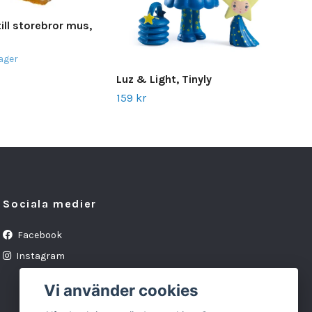
ill storebror mus,
Träl
lager
toy
Luz & Light, Tinyly
249
159 kr
Sociala medier
Facebook
Instagram
Vi använder cookies