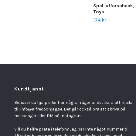
Spel luffarschack,
Toys
174 kr
Kundtjänst
Behöver du hjälp eller har några frågor är det bara att maila
till
info@alfredochjag.se
. Det går också bra att skriva på
messenger eller DM på Instagram.
Vill du hellre prata i telefon? Jag har inte något nummer till
Alfred och jag ännu. Men du kan du skicka ett mail med