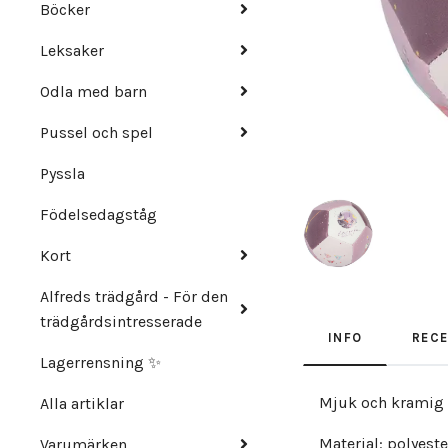
Böcker
Leksaker
Odla med barn
Pussel och spel
Pyssla
Födelsedagståg
Kort
Alfreds trädgård - För den
trädgårdsintresserade
INFO
REC
Lagerrensning ✨
Mjuk och kramig b
Alla artiklar
Material: polyeste
Varumärken