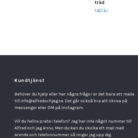
träd
140 kr
Kundtjänst
Behöver du hjälp eller har några frågor är det bara att maila
till
info@alfredochjag.se
. Det går också bra att skriva på
messenger eller DM på Instagram.
Vill du hellre prata i telefon? Jag har inte något nummer till
Alfred och jag ännu. Men du kan du skicka ett mail med
ärende och telefonnummer så ringer jag upp dig.