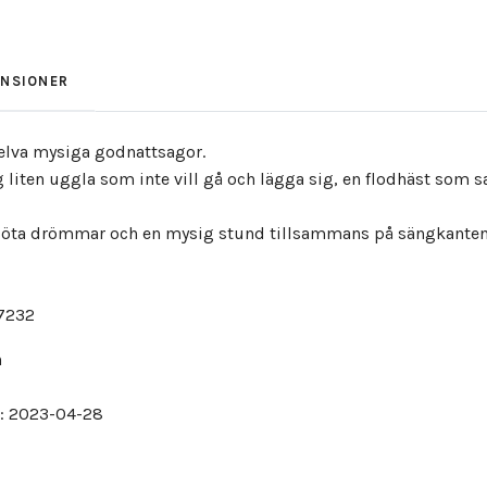
ENSIONER
lva mysiga godnattsagor.
liten uggla som inte vill gå och lägga sig, en flodhäst som 
 söta drömmar och en mysig stund tillsammans på sängkanten
7232
n
: 2023-04-28