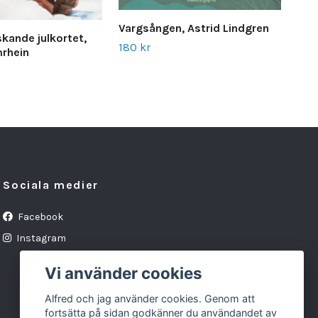
Vargsången, Astrid Lindgren
kande julkortet,
Bon
180 kr
rhein
Mor
70 
Sociala medier
Facebook
Instagram
Vi använder cookies
Alfred och jag använder cookies. Genom att
fortsätta på sidan godkänner du användandet av