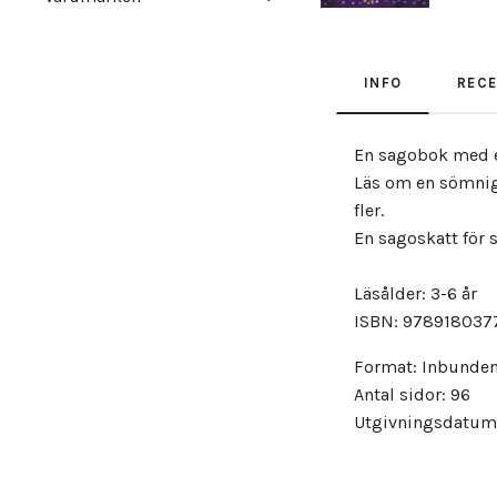
INFO
REC
En sagobok med e
Läs om en sömnig 
fler.
En sagoskatt för
Läsålder: 3-6 år
ISBN: 978918037
Format: Inbunde
Antal sidor: 96
Utgivningsdatum