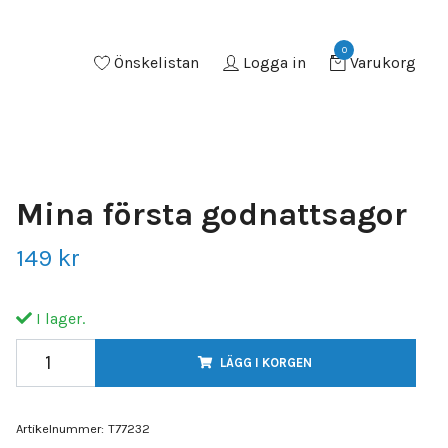
0
Önskelistan
Logga in
Varukorg
Mina första godnattsagor
149 kr
I lager.
LÄGG I KORGEN
Artikelnummer:
T77232