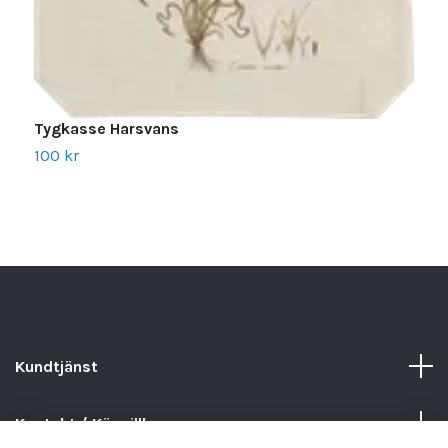
Tygkasse Harsvans
T
100 kr
1
Kundtjänst
Kontakt / Köpvillkor