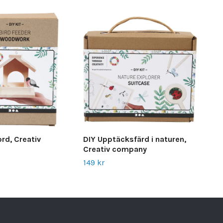
rd, Creativ
DIY Upptäcksfärd i naturen,
Pär
Creativ company
Bio
149 kr
159 