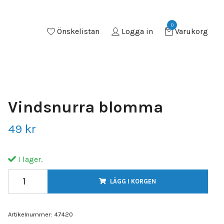
0
Önskelistan
Logga in
Varukorg
Vindsnurra blomma
49 kr
I lager.
LÄGG I KORGEN
Artikelnummer:
47420