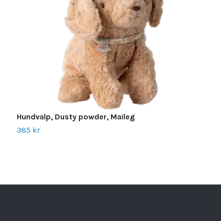
Hundvalp, Dusty powder, Maileg
S
385 kr
2