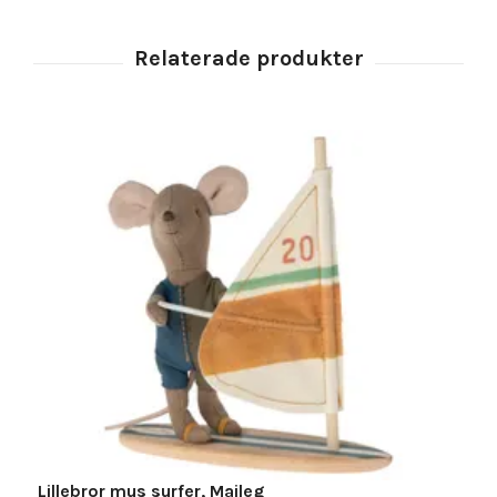
Lillebror mus surfer, Maileg
S