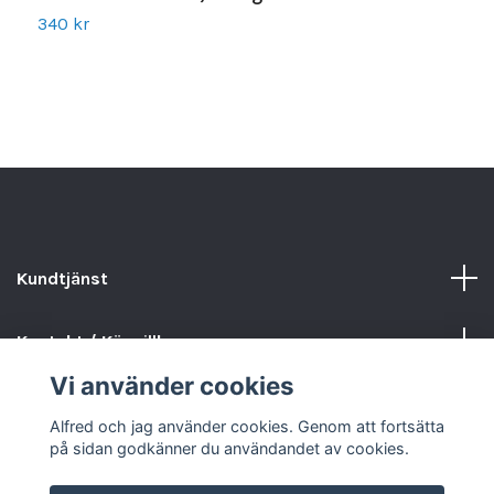
340 kr
3
Kundtjänst
Kontakt / Köpvillkor
Vi använder cookies
Sociala medier
Alfred och jag använder cookies. Genom att fortsätta
på sidan godkänner du användandet av cookies.