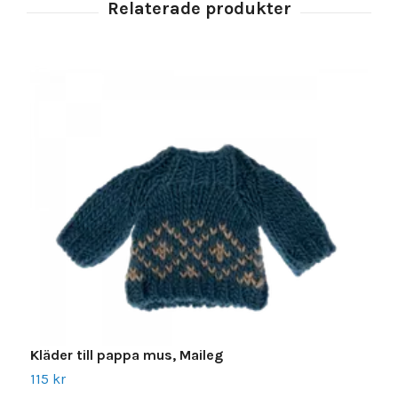
Kläder till pappa mus, Maileg
P
115 kr
T