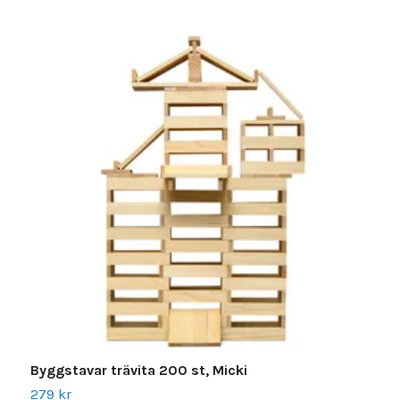
R
2
Byggstavar trävita 200 st, Micki
279 kr