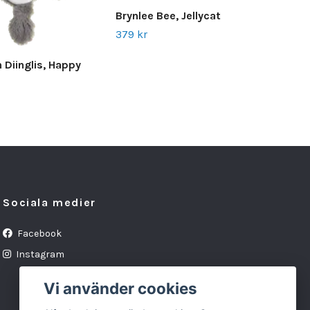
Brynlee Bee, Jellycat
Cud
379 kr
189
 Diinglis, Happy
Sociala medier
Facebook
Instagram
Vi använder cookies