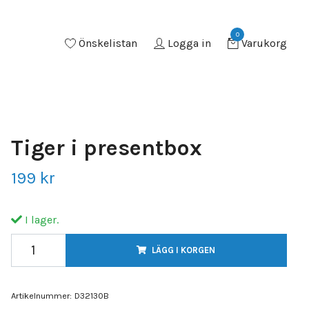
0
Önskelistan
Logga in
Varukorg
Tiger i presentbox
199 kr
I lager.
LÄGG I KORGEN
Artikelnummer:
D32130B