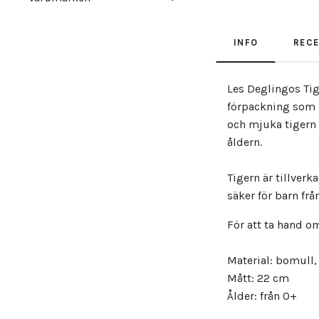
INFO
REC
Les Deglingos Tig
förpackning som k
och mjuka tigern 
åldern.
Tigern är tillver
säker för barn frå
För att ta hand o
Material: bomull,
Mått: 22 cm
Ålder: från 0+