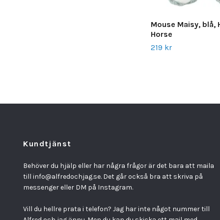
Mouse Maisy, blå,
Horse
219 kr
Kundtjänst
Behöver du hjälp eller har några frågor är det bara att maila
till
info@alfredochjag.se
. Det går också bra att skriva på
messenger eller DM på Instagram.
Vill du hellre prata i telefon? Jag har inte något nummer till
Alfred och jag ännu. Men du kan du skicka ett mail med