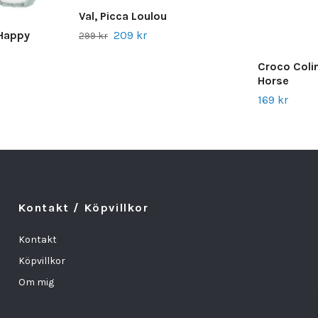
Val, Picca Loulou
 Happy
209 kr
299 kr
Croco Colin
Horse
169 kr
Kontakt / Köpvillkor
Kontakt
Köpvillkor
Om mig