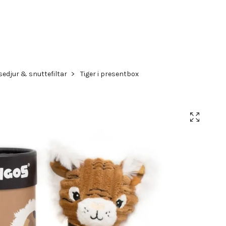
edjur & snuttefiltar
Tiger i presentbox