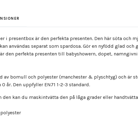
ENSIONER
er i presentbox är den perfekta presenten. Den här söta och m
an användas separat som spardosa. Gör en nyfödd glad och ge
är den perfekta presenten till babyshowern, dopet, namngivni
kad av bomull och polyester (manchester & plyschtyg) och är s
n 0 år. Den uppfyller EN71 1-2-3 standard.
m den kan du maskintvätta den på låga grader eller handtvätta 
 polyester