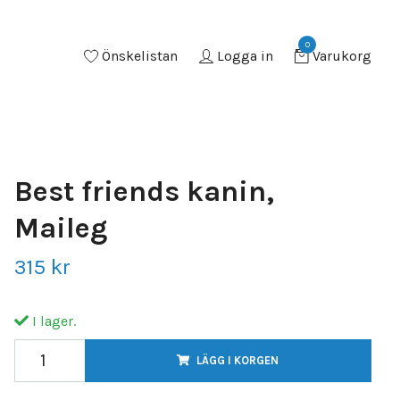
0
Önskelistan
Logga in
Varukorg
Best friends kanin,
Maileg
315 kr
I lager.
LÄGG I KORGEN