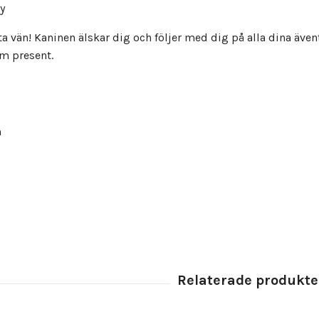
y
ta vän! Kaninen älskar dig och följer med dig på alla dina äve
om present.
m