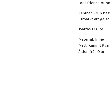
Best friends bunn
Kaninen - din bäs
utmärkt att ge s
Tvättas i 30 ºC.
Material: linne
Mått: kanin 36 c
Ålder: från 0 år