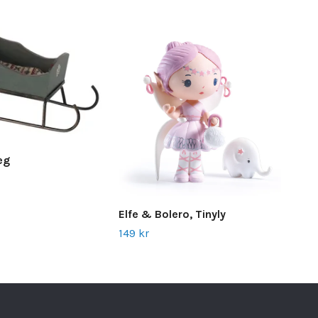
eg
Cam
149 
Elfe & Bolero, Tinyly
149 kr