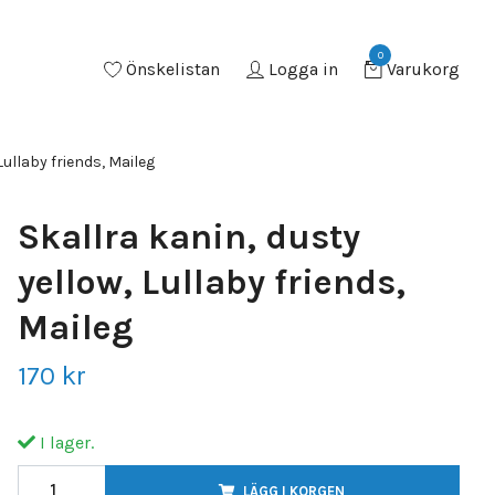
0
Önskelistan
Logga in
Varukorg
Lullaby friends, Maileg
Skallra kanin, dusty
yellow, Lullaby friends,
Maileg
170 kr
I lager.
LÄGG I KORGEN