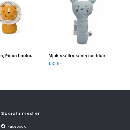
on, Picca Loulou
Mjuk skallra kanin ice blue
Bit
150 kr
135 
Sociala medier
Facebook