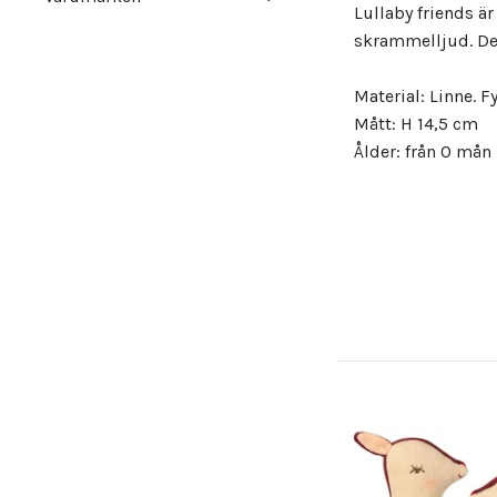
Lullaby friends är
skrammelljud. Den
Material: Linne.
Fy
Mått: H 14,5 cm
Ålder: från 0 mån