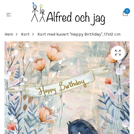
0
Hem
Kort
Kort med kuvert "Happy Birthday", 17x12 cm