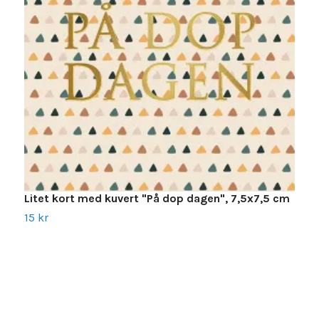
Litet kort med kuvert "På dop dagen", 7,5x7,5 cm
15 kr
K