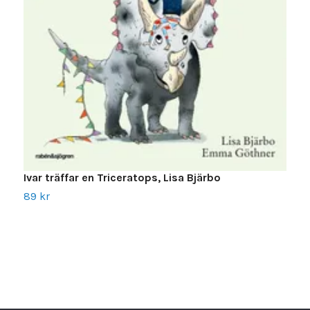
Ivar träffar en Triceratops, Lisa Bjärbo
89 kr
V
1