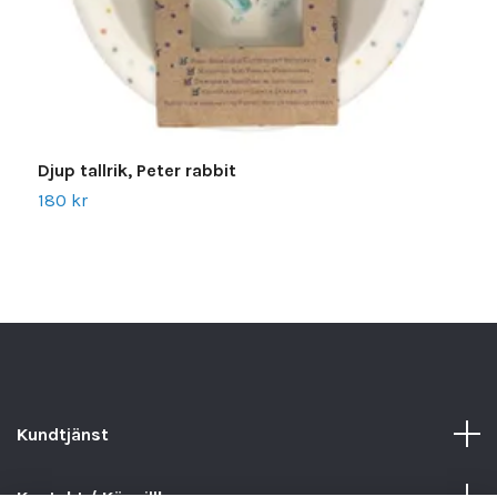
Djup tallrik, Peter rabbit
D
180 kr
1
Kundtjänst