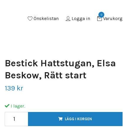
0
Önskelistan
Logga in
Varukorg
Bestick Hattstugan, Elsa
Beskow, Rätt start
139 kr
I lager.
LÄGG I KORGEN