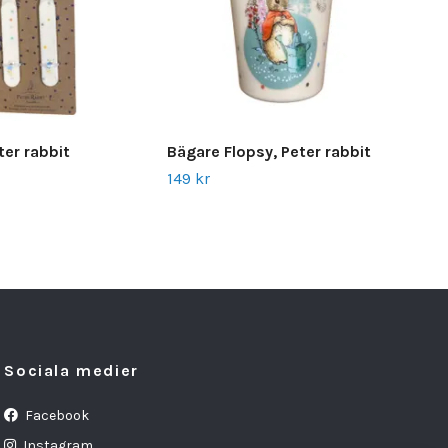
ter rabbit
Bägare Flopsy, Peter rabbit
Foo
149 kr
119 
Sociala medier
Facebook
Instagram