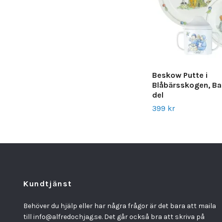
Beskow Putte i
Blåbärsskogen, Bar
del
399 kr
Kundtjänst
Behöver du hjälp eller har några frågor är det bara att maila
till
info@alfredochjag.se
. Det går också bra att skriva på