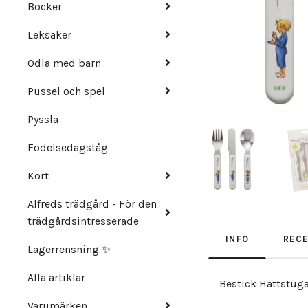
Böcker
Leksaker
Odla med barn
Pussel och spel
Pyssla
Födelsedagståg
Kort
Alfreds trädgård - För den
trädgårdsintresserade
INFO
REC
Lagerrensning ✨
Alla artiklar
Bestick Hattstuga
Varumärken